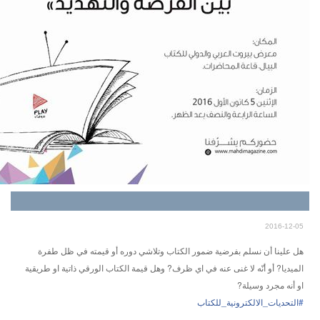
2016-12-05
هل علينا أن نسلم بفرضية ضمور الكتاب وتلاشي دوره أو قيمته في ظل طفرة
الميديا? أو أنّه لا غنى عنه في اي ظرف? وهل قيمة الكتاب الورقي ذاتية او طريقية
او أنه مجرد وسيلة?
#
التحديات_الالكترونية_للكتاب